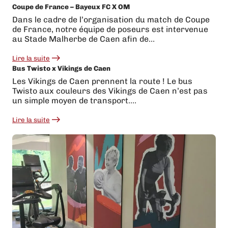
Coupe de France – Bayeux FC X OM
Une
transformation
Dans le cadre de l’organisation du match de Coupe
complète
de France, notre équipe de poseurs est intervenue
pour
Cardinal
au Stade Malherbe de Caen afin de…
!
Lire la suite
:
Bus Twisto x Vikings de Caen
Coupe
de
Les Vikings de Caen prennent la route ! Le bus
France
Twisto aux couleurs des Vikings de Caen n’est pas
–
Bayeux
un simple moyen de transport.…
FC
X
Lire la suite
OM
:
Bus
Twisto
x
Vikings
de
Caen