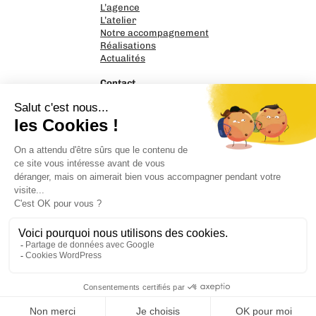
L’agence
L’atelier
Notre accompagnement
Réalisations
Actualités
Contact
PrintnGo
17 rue Nicéphore Niepce
14120 Mondeville
02 31 39 58 95
Parlons de votre projet
Mentions légales
Politique de confidentialité