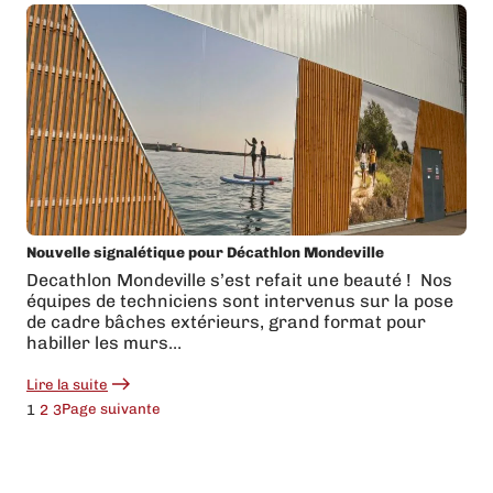
sur
l’échenillage
d’adhésif
Nouvelle signalétique pour Décathlon Mondeville
Decathlon Mondeville s’est refait une beauté ! ️ Nos
équipes de techniciens sont intervenus sur la pose
de cadre bâches extérieurs, grand format pour
habiller les murs…
Lire la suite
:
Nouvelle
Page suivante
1
2
3
signalétique
pour
Décathlon
Mondeville