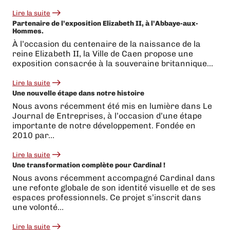
Lire la suite
:
Partenaire de l’exposition Elizabeth II, à l’Abbaye-aux-
Les
Hommes.
Vikings
de
À l’occasion du centenaire de la naissance de la
Caen
reine Elizabeth II, la Ville de Caen propose une
en
Starligue
exposition consacrée à la souveraine britannique…
:
une
Lire la suite
montée
:
Une nouvelle étape dans notre histoire
historique
Partenaire
célébrée
de
Nous avons récemment été mis en lumière dans Le
par
l’exposition
Journal de Entreprises, à l’occasion d’une étape
toute
Elizabeth
une
II,
importante de notre développement. Fondée en
ville
à
2010 par…
l’Abbaye-
aux-
Lire la suite
Hommes.
:
Une transformation complète pour Cardinal !
Une
nouvelle
Nous avons récemment accompagné Cardinal dans
étape
une refonte globale de son identité visuelle et de ses
dans
notre
espaces professionnels. Ce projet s’inscrit dans
histoire
une volonté…
Lire la suite
: