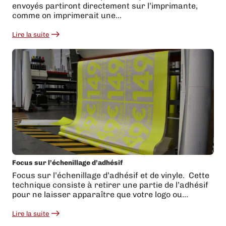
envoyés partiront directement sur l’imprimante,
comme on imprimerait une…
Lire la suite
:
Comment
préparer
ses
fichiers
d’impression
?
Focus sur l’échenillage d’adhésif
Focus sur l’échenillage d’adhésif et de vinyle. Cette
technique consiste à retirer une partie de l’adhésif
pour ne laisser apparaître que votre logo ou…
Lire la suite
:
Focus