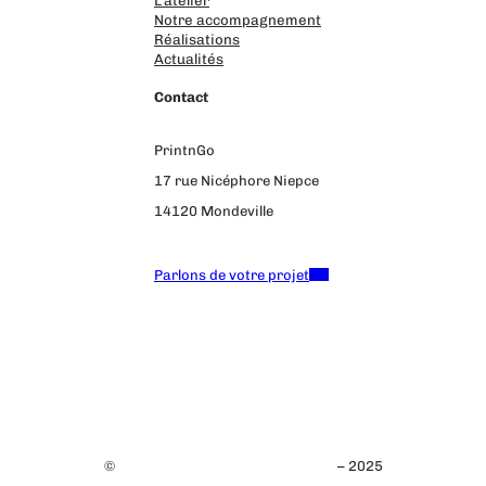
L’atelier
Notre accompagnement
Réalisations
Actualités
Contact
PrintnGo
17 rue Nicéphore Niepce
14120 Mondeville
02 31 39 58 95
Parlons de votre projet
Mentions légales
Politique de confidentialité
©
Design & Développement Pixelea
– 2025