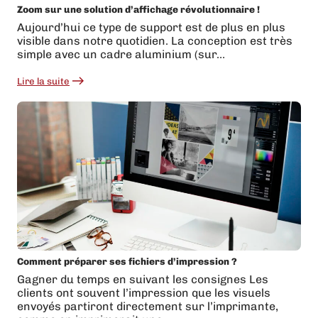
Zoom sur une solution d’affichage révolutionnaire !
Aujourd’hui ce type de support est de plus en plus
visible dans notre quotidien. La conception est très
simple avec un cadre aluminium (sur…
Lire la suite
:
Zoom
sur
une
solution
d’affichage
révolutionnaire
!
Comment préparer ses fichiers d’impression ?
Gagner du temps en suivant les consignes Les
clients ont souvent l’impression que les visuels
envoyés partiront directement sur l’imprimante,