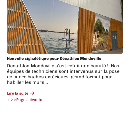
d’adhésif
Nouvelle signalétique pour Décathlon Mondeville
Decathlon Mondeville s’est refait une beauté ! ️ Nos
équipes de techniciens sont intervenus sur la pose
de cadre bâches extérieurs, grand format pour
habiller les murs…
Lire la suite
:
Nouvelle
Page suivante
1
2
3
signalétique
pour
Décathlon
Mondeville