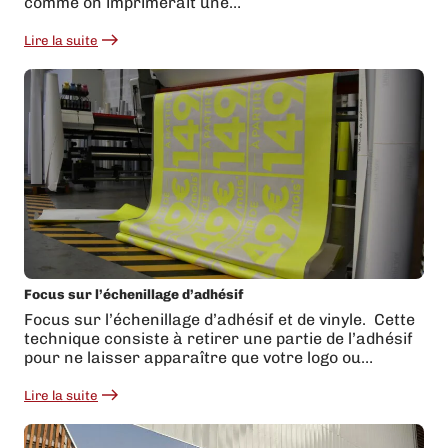
comme on imprimerait une…
Lire la suite
:
Comment
préparer
ses
fichiers
d’impression
?
Focus sur l’échenillage d’adhésif
Focus sur l’échenillage d’adhésif et de vinyle. Cette
technique consiste à retirer une partie de l’adhésif
pour ne laisser apparaître que votre logo ou…
Lire la suite
:
Focus
sur
l’échenillage