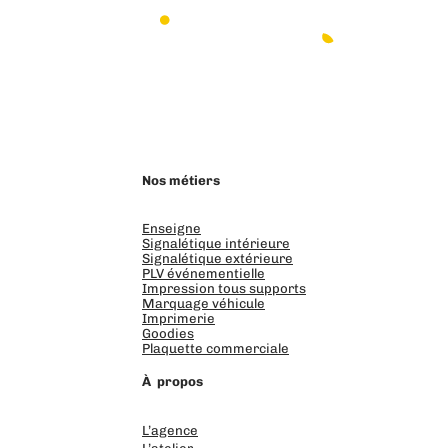
LinkedIn
Instagram
Facebook
Nos métiers
Enseigne
Signalétique intérieure
Signalétique extérieure
PLV événementielle
Impression tous supports
Marquage véhicule
Imprimerie
Goodies
Plaquette commerciale
À propos
L’agence