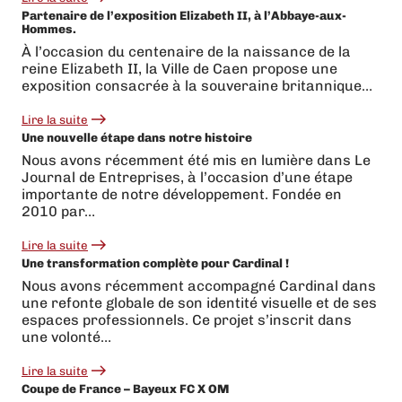
:
Partenaire de l’exposition Elizabeth II, à l’Abbaye-aux-
Les
Hommes.
Vikings
de
À l’occasion du centenaire de la naissance de la
Caen
reine Elizabeth II, la Ville de Caen propose une
en
Starligue
exposition consacrée à la souveraine britannique…
:
une
Lire la suite
montée
:
Une nouvelle étape dans notre histoire
historique
Partenaire
célébrée
de
Nous avons récemment été mis en lumière dans Le
par
l’exposition
Journal de Entreprises, à l’occasion d’une étape
toute
Elizabeth
une
II,
importante de notre développement. Fondée en
ville
à
2010 par…
l’Abbaye-
aux-
Lire la suite
Hommes.
:
Une transformation complète pour Cardinal !
Une
nouvelle
Nous avons récemment accompagné Cardinal dans
étape
une refonte globale de son identité visuelle et de ses
dans
notre
espaces professionnels. Ce projet s’inscrit dans
histoire
une volonté…
Lire la suite
:
Coupe de France – Bayeux FC X OM
Une