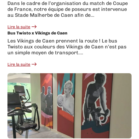
transformation
Dans le cadre de l’organisation du match de Coupe
complète
de France, notre équipe de poseurs est intervenue
pour
Cardinal
au Stade Malherbe de Caen afin de…
!
Lire la suite
:
Bus Twisto x Vikings de Caen
Coupe
de
Les Vikings de Caen prennent la route ! Le bus
France
Twisto aux couleurs des Vikings de Caen n’est pas
–
Bayeux
un simple moyen de transport.…
FC
X
Lire la suite
OM
:
Bus
Twisto
x
Vikings
de
Caen