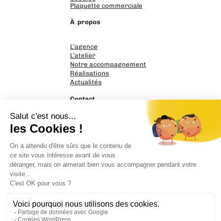
Plaquette commerciale
À propos
L’agence
L’atelier
Notre accompagnement
Réalisations
Actualités
Contact
PrintnGo
17 rue Nicéphore Niepce
14120 Mondeville
02 31 39 58 95
Parlons de votre projet