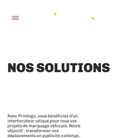
Aller
au
contenu
NOS SOLUTIONS
MARQUAGE
VÉHICULE
Avec Printngo, vous bénéficiez d’un
interlocuteur unique pour tous vos
projets de marquage véhicule. Notre
objectif : transformer vos
déplacements en publicité continue,