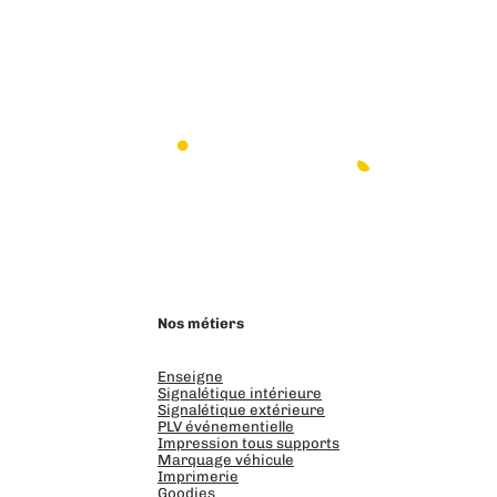
LinkedIn
Instagram
Facebook
Nos métiers
Enseigne
Signalétique intérieure
Signalétique extérieure
PLV événementielle
Impression tous supports
Marquage véhicule
Imprimerie
Goodies