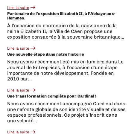
Lire la suite
:
Partenaire de l’exposition Elizabeth II, à l’Abbaye-aux-
Les
Hommes.
Vikings
de
À l’occasion du centenaire de la naissance de la
Caen
reine Elizabeth II, la Ville de Caen propose une
en
Starligue
exposition consacrée à la souveraine britannique…
:
une
Lire la suite
montée
:
Une nouvelle étape dans notre histoire
historique
Partenaire
célébrée
de
Nous avons récemment été mis en lumière dans Le
par
l’exposition
Journal de Entreprises, à l’occasion d’une étape
toute
Elizabeth
une
II,
importante de notre développement. Fondée en
ville
à
2010 par…
l’Abbaye-
aux-
Lire la suite
Hommes.
:
Une transformation complète pour Cardinal !
Une
nouvelle
Nous avons récemment accompagné Cardinal dans
étape
une refonte globale de son identité visuelle et de ses
dans
notre
espaces professionnels. Ce projet s’inscrit dans
histoire
une volonté…
Lire la suite
: