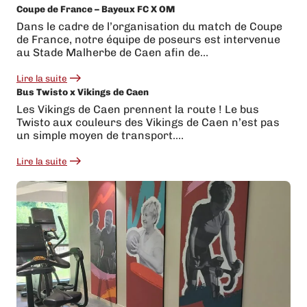
Coupe de France – Bayeux FC X OM
Une
transformation
Dans le cadre de l’organisation du match de Coupe
complète
de France, notre équipe de poseurs est intervenue
pour
Cardinal
au Stade Malherbe de Caen afin de…
!
Lire la suite
:
Bus Twisto x Vikings de Caen
Coupe
de
Les Vikings de Caen prennent la route ! Le bus
France
Twisto aux couleurs des Vikings de Caen n’est pas
–
Bayeux
un simple moyen de transport.…
FC
X
Lire la suite
OM
:
Bus
Twisto
x
Vikings
de
Caen