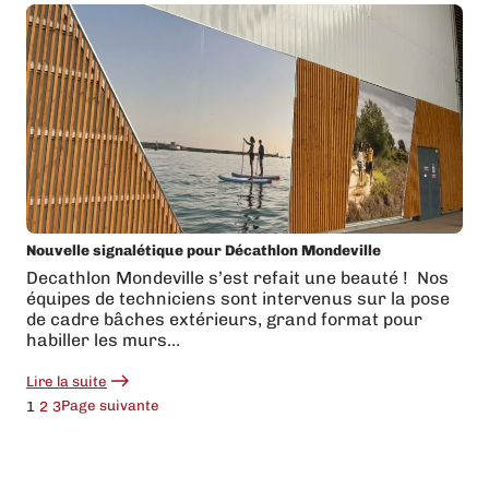
sur
l’échenillage
d’adhésif
Nouvelle signalétique pour Décathlon Mondeville
Decathlon Mondeville s’est refait une beauté ! ️ Nos
équipes de techniciens sont intervenus sur la pose
de cadre bâches extérieurs, grand format pour
habiller les murs…
Lire la suite
:
Nouvelle
Page suivante
1
2
3
signalétique
pour
Décathlon
Mondeville