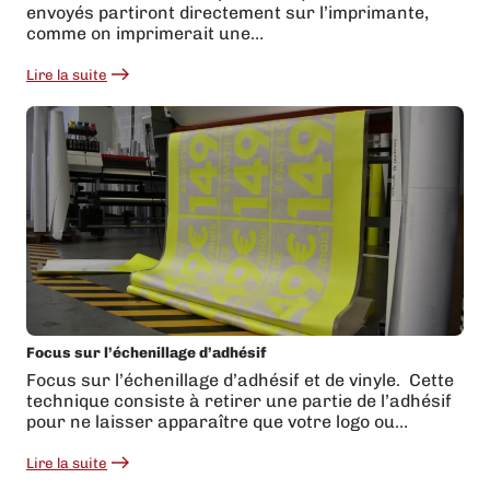
envoyés partiront directement sur l’imprimante,
comme on imprimerait une…
Lire la suite
:
Comment
préparer
ses
fichiers
d’impression
?
Focus sur l’échenillage d’adhésif
Focus sur l’échenillage d’adhésif et de vinyle. Cette
technique consiste à retirer une partie de l’adhésif
pour ne laisser apparaître que votre logo ou…
Lire la suite
:
Focus