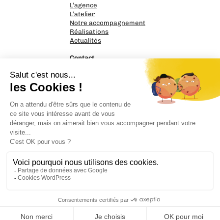
L’agence
L’atelier
Notre accompagnement
Réalisations
Actualités
Contact
PrintnGo
17 rue Nicéphore Niepce
14120 Mondeville
02 31 39 58 95
Parlons de votre projet
Mentions légales
Politique de confidentialité