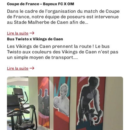
Coupe de France – Bayeux FC X OM
Une
transformation
Dans le cadre de l’organisation du match de Coupe
complète
de France, notre équipe de poseurs est intervenue
pour
Cardinal
au Stade Malherbe de Caen afin de…
!
Lire la suite
:
Bus Twisto x Vikings de Caen
Coupe
de
Les Vikings de Caen prennent la route ! Le bus
France
Twisto aux couleurs des Vikings de Caen n’est pas
–
Bayeux
un simple moyen de transport.…
FC
X
Lire la suite
OM
:
Bus
Twisto
x
Vikings
de
Caen