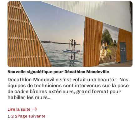
sur
l’échenillage
d’adhésif
Nouvelle signalétique pour Décathlon Mondeville
Decathlon Mondeville s’est refait une beauté ! ️ Nos
équipes de techniciens sont intervenus sur la pose
de cadre bâches extérieurs, grand format pour
habiller les murs…
Lire la suite
:
Nouvelle
Page suivante
1
2
3
signalétique
pour
Décathlon
Mondeville