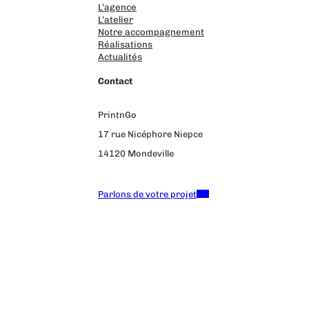
L’agence
L’atelier
Notre accompagnement
Réalisations
Actualités
Contact
PrintnGo
17 rue Nicéphore Niepce
14120 Mondeville
02 31 39 58 95
Parlons de votre projet
Mentions légales
Politique de confidentialité