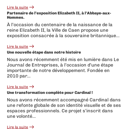
Lire la suite
:
Partenaire de l’exposition Elizabeth II, à l’Abbaye-aux-
Les
Hommes.
Vikings
de
À l’occasion du centenaire de la naissance de la
Caen
reine Elizabeth II, la Ville de Caen propose une
en
Starligue
exposition consacrée à la souveraine britannique…
:
une
Lire la suite
montée
:
Une nouvelle étape dans notre histoire
historique
Partenaire
célébrée
de
Nous avons récemment été mis en lumière dans Le
par
l’exposition
Journal de Entreprises, à l’occasion d’une étape
toute
Elizabeth
une
II,
importante de notre développement. Fondée en
ville
à
2010 par…
l’Abbaye-
aux-
Lire la suite
Hommes.
:
Une transformation complète pour Cardinal !
Une
nouvelle
Nous avons récemment accompagné Cardinal dans
étape
une refonte globale de son identité visuelle et de ses
dans
notre
espaces professionnels. Ce projet s’inscrit dans
histoire
une volonté…
Lire la suite
: