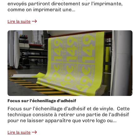
envoyés partiront directement sur l’imprimante,
comme on imprimerait une…
Lire la suite
:
Comment
préparer
ses
fichiers
d’impression
?
Focus sur l’échenillage d’adhésif
Focus sur l’échenillage d’adhésif et de vinyle. Cette
technique consiste à retirer une partie de l’adhésif
pour ne laisser apparaître que votre logo ou…
Lire la suite
:
Focus