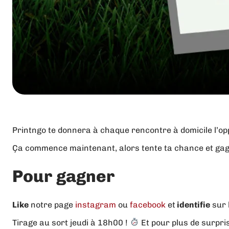
Printngo te donnera à chaque rencontre à domicile l’opp
Ça commence maintenant, alors tente ta chance et gag
Pour gagner
Like
notre page
instagram
ou
facebook
et
i
d
entifie
sur
Tirage au sort jeudi à 18h00 !
Et pour plus de surpri