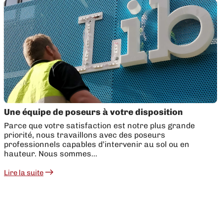
faut-
a
il
d
renouveler
l
son
p
enseigne
s
publicitaire
v
?
Une équipe de poseurs à votre disposition
Parce que votre satisfaction est notre plus grande
priorité, nous travaillons avec des poseurs
professionnels capables d’intervenir au sol ou en
hauteur. Nous sommes…
Lire la suite
:
Une
équipe
de
poseurs
à