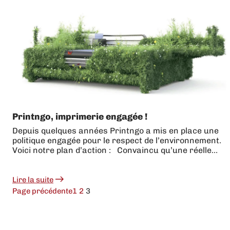
d’une
flotte
entière
de
véhicules…
Printngo, imprimerie engagée !
Depuis quelques années Printngo a mis en place une
politique engagée pour le respect de l’environnement.
Voici notre plan d’action : Convaincu qu’une réelle…
Lire la suite
:
Page précédente
1
2
3
Printngo,
imprimerie
engagée
!