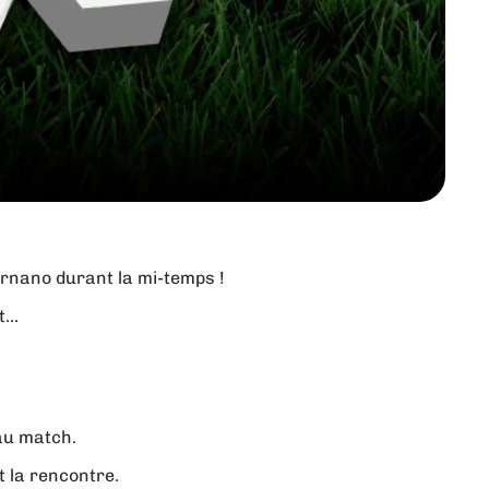
Ornano durant la mi-temps !
ût…
au match.
t la rencontre.