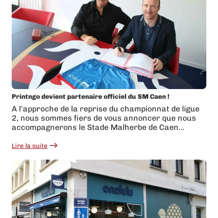
PrintngoBox
!!
Printngo devient partenaire officiel du SM Caen !
A l’approche de la reprise du championnat de ligue
2, nous sommes fiers de vous annoncer que nous
accompagnerons le Stade Malherbe de Caen…
Lire la suite
:
Printngo
devient
partenaire
officiel
du
SM
Caen
!