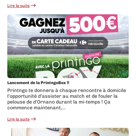
Lire la suite
:
Impression
de
PLV
pour
une
start-
up
Caennaise
!
Lancement de la PrintngoBox !!
Printngo te donnera à chaque rencontre à domicile
l’opportunité d’assister au match et de fouler la
pelouse de d’Ornano durant la mi-temps ! Ça
commence maintenant,…
Lire la suite
:
Lancement
de
la