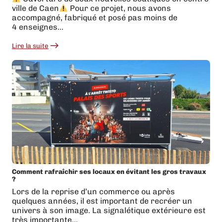
ville de Caen
Pour ce projet, nous avons
accompagné, fabriqué et posé pas moins de
4 enseignes…
Lire la suite
:
Deux
nouvelles
enseignes
à
Caen
:
« K-
WAY »
et
« American
Vintage »
Comment rafraîchir ses locaux en évitant les gros travaux
?
Lors de la reprise d’un commerce ou après
quelques années, il est important de recréer un
univers à son image. La signalétique extérieure est
très importante…