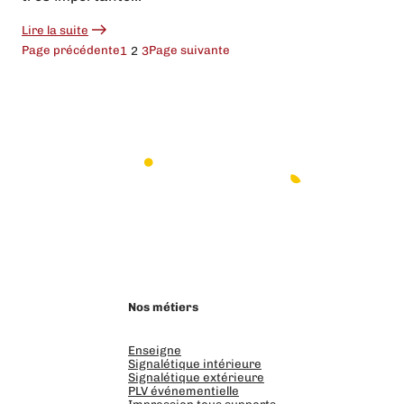
Lire la suite
:
Comment
Page précédente
Page suivante
1
2
3
rafraîchir
ses
locaux
en
évitant
les
gros
travaux
?
LinkedIn
Instagram
Facebook
Nos métiers
Enseigne
Signalétique intérieure
Signalétique extérieure
PLV événementielle