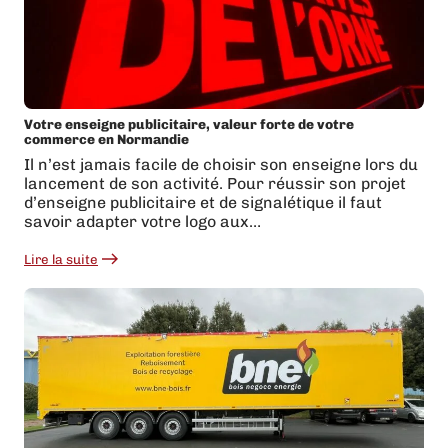
Votre enseigne publicitaire, valeur forte de votre
commerce en Normandie
Il n’est jamais facile de choisir son enseigne lors du
lancement de son activité. Pour réussir son projet
d’enseigne publicitaire et de signalétique il faut
savoir adapter votre logo aux…
Lire la suite
:
Votre
enseigne
publicitaire,
valeur
forte
de
votre
commerce
en
Normandie