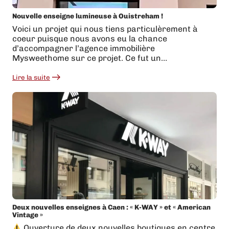
Nouvelle enseigne lumineuse à Ouistreham !
Voici un projet qui nous tiens particulèrement à
coeur puisque nous avons eu la chance
d’accompagner l’agence immobilière
Mysweethome sur ce projet. Ce fut un…
Lire la suite
:
Nouvelle
enseigne
lumineuse
à
Ouistreham
!
Deux nouvelles enseignes à Caen : « K-WAY » et « American
Vintage »
Ouverture de deux nouvelles boutiques en centre