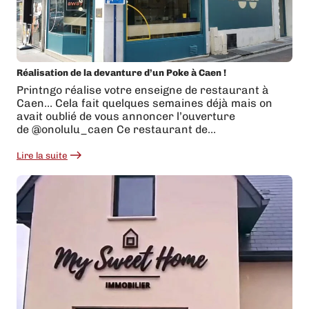
Réalisation de la devanture d’un Poke à Caen !
Printngo réalise votre enseigne de restaurant à
Caen… Cela fait quelques semaines déjà mais on
avait oublié de vous annoncer l’ouverture
de @onolulu_caen Ce restaurant de…
Lire la suite
:
Réalisation
de
la
devanture
d’un
Poke
à
Caen
!