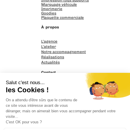
Impression tous supports
Marquage véhicule
Imprimerie
Goodies
Plaquette commerciale
À propos
L’agence
L’atelier
Notre accompagnement
Réalisations
Actualités
Contact
PrintnGo
17 rue Nicéphore Niepce
14120 Mondeville
02 31 39 58 95
Parlons de votre projet