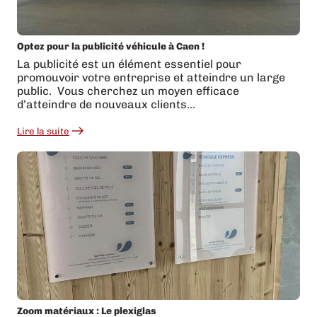
Optez pour la publicité véhicule à Caen !
La publicité est un élément essentiel pour
promouvoir votre entreprise et atteindre un large
public. Vous cherchez un moyen efficace
d’atteindre de nouveaux clients…
Lire la suite
:
Optez
pour
la
publicité
véhicule
à
Caen
!
Zoom matériaux : Le plexiglas